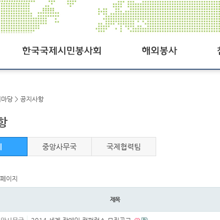
한국국제시민봉사회
해외봉사공지
공지사
여마당 > 공지사항
SCI오늘
사진첩
항
SCI일정
동영상
연혁
자료실
체
중앙사무국
국제협력팀
조직도
Q&A
 페이지
찾아오시는길
후원참
제목
패밀리