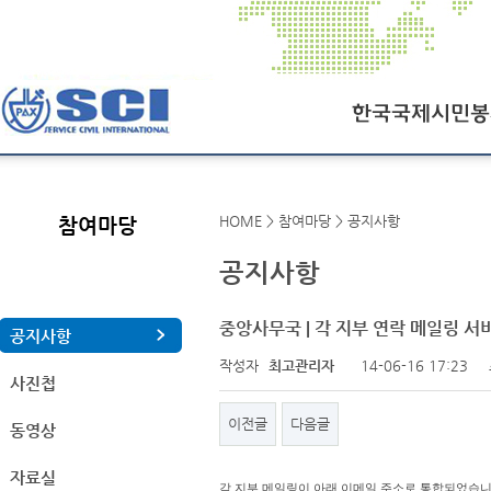
한국국제시민봉사회
HOME > 참여마당 > 공지사항
참여마당
SCI오늘
공지사항
SCI일정
연혁
중앙사무국 | 각 지부 연락 메일링 서
공지사항
작성자
최고관리자
14-06-16 17:23
조직도
사진첩
찾아오시는길
이전글
다음글
동영상
자료실
각 지부 메일링이 아래 이메일 주소로 통합되었습니