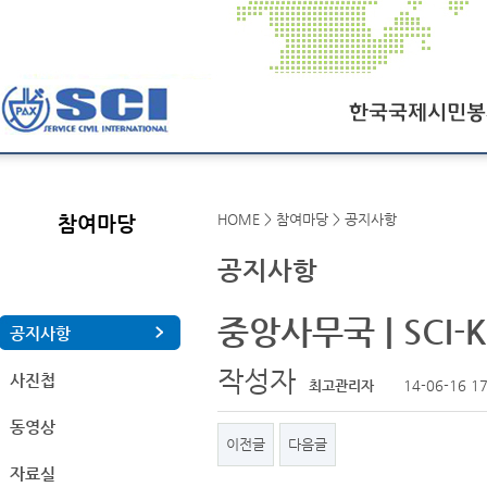
한국국제시민봉사회
HOME > 참여마당 > 공지사항
참여마당
SCI오늘
공지사항
SCI일정
중앙사무국 | SCI-
연혁
공지사항
조직도
작성자
사진첩
최고관리자
14-06-16 17
찾아오시는길
동영상
이전글
다음글
자료실