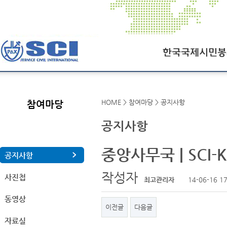
한국국제시민봉사회
HOME > 참여마당 > 공지사항
참여마당
SCI오늘
공지사항
SCI일정
중앙사무국 | SCI-
연혁
공지사항
조직도
작성자
사진첩
최고관리자
14-06-16 17
찾아오시는길
동영상
이전글
다음글
자료실