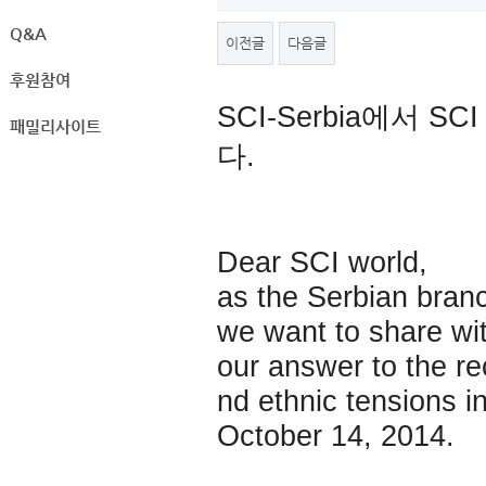
Q&A
이전글
다음글
후원참여
SCI-Serbia에서
패밀리사이트
다.
Dear SCI world,
as the Serbian branc
we want to share wi
our answer to the re
nd ethnic tensions 
October 14, 2014.