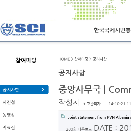
한국국제시민봉사회
HOME > 참여마당 > 공지사항
참여마당
SCI오늘
공지사항
SCI일정
중앙사무국 | Common
연혁
공지사항
조직도
작성자
사진첩
최고관리자
14-10-21 11
찾아오시는길
동영상
Joint statement from PVN Albania 
DATE : 20
자료실
200회 다운로드