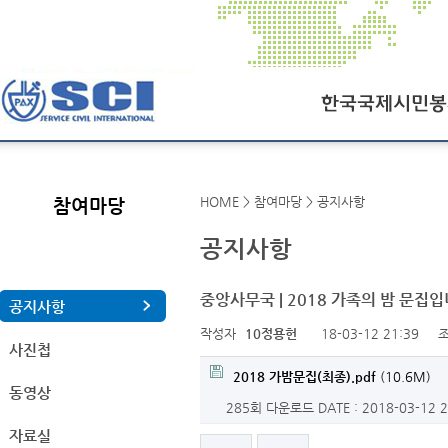
한국국제시민봉사회
HOME > 참여마당 > 공지사항
참여마당
SCI오늘
공지사항
SCI일정
연혁
중앙사무국 | 2018 가족의 밤 문집
공지사항
작성자
10정용헌
18-03-12 21:39
조
조직도
사진첩
찾아오시는길
2018 가밤문집(최종).pdf
(10.6M)
동영상
285회 다운로드
DATE : 2018-03-12 
자료실