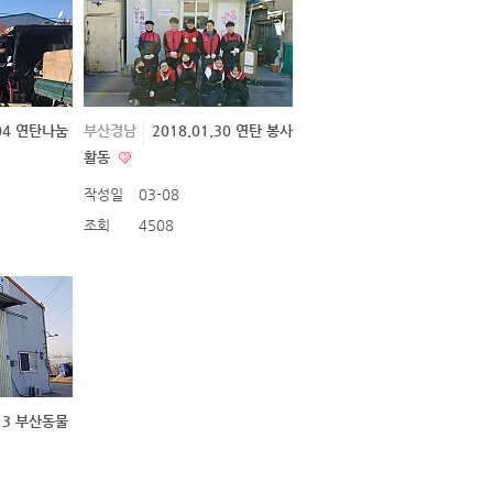
.04 연탄나눔
부산경남
2018.01.30 연탄 봉사
활동
작성일
03-08
조회
4508
.13 부산동물