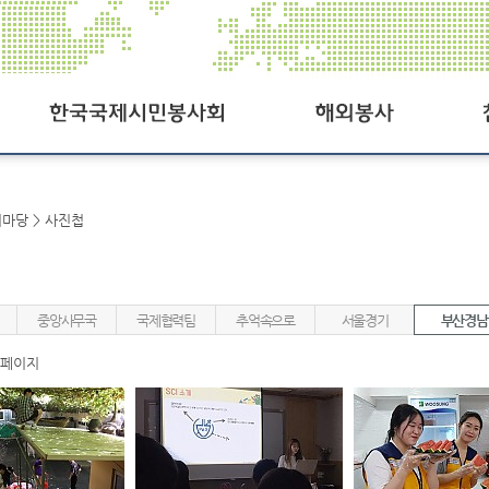
한국국제시민봉사회
해외봉사공지
공지사
여마당 > 사진첩
SCI오늘
사진첩
SCI일정
동영상
중앙사무국
국제협력팀
추억속으로
서울경기
부산경남
연혁
자료실
 페이지
조직도
Q&A
찾아오시는길
후원참
패밀리