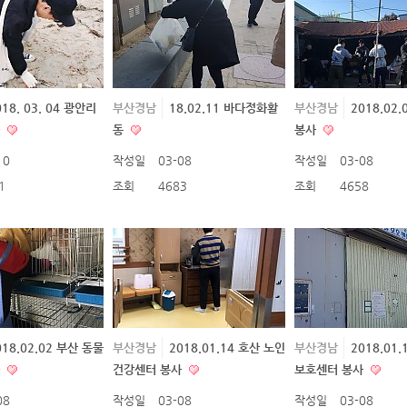
018. 03. 04 광안리
부산경남
18.02.11 바다정화활
부산경남
2018.02
사
동
봉사
10
작성일
03-08
작성일
03-08
1
조회
4683
조회
4658
018.02.02 부산 동물
부산경남
2018.01.14 호산 노인
부산경남
2018.01
사
건강센터 봉사
보호센터 봉사
08
작성일
03-08
작성일
03-08