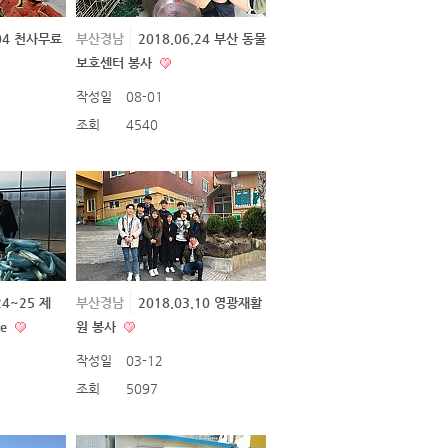
.04 천사무료
부산경남
2018.06.24 부산 동물
보호센터 봉사
작성일
08-01
조회
4540
24~25 제
부산경남
2018.03.10 영광재활
ce
원 봉사
작성일
03-12
조회
5097