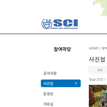
HOME > 참
참여마당
사진첩
전체
공지사항
Total 20건
1
사진첩
동영상
자료실