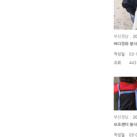
부산경남
2
바다정화 봉
작성일
03-
조회
443
부산경남
2
보호센터 봉
작성일
03-