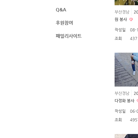
Q&A
부산경남
2
원 봉사
후원참여
작성일
08-
패밀리사이트
조회
437
부산경남
2
다정화 봉사
작성일
06-
조회
495