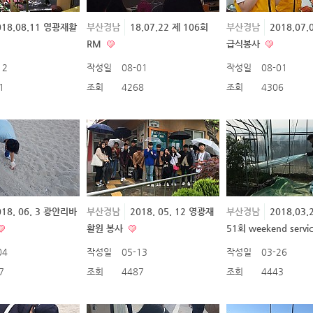
018.08.11 영광재활
부산경남
18.07.22 제 106회
부산경남
2018.07
RM
급식봉사
12
작성일
08-01
작성일
08-01
1
조회
4268
조회
4306
018. 06. 3 광안리바
부산경남
2018. 05. 12 영광재
부산경남
2018.03.
활원 봉사
51회 weekend servi
04
작성일
05-13
작성일
03-26
7
조회
4487
조회
4443