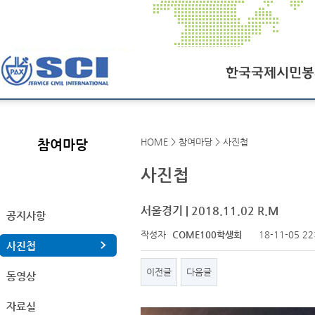
한국국제시민봉사회
HOME > 참여마당 > 사진첩
참여마당
SCI오늘
사진첩
SCI일정
연혁
서울경기 | 2018.11.02 R.M
공지사항
작성자
COME100학생회
18-11-05 22
조직도
사진첩
찾아오시는길
이전글
다음글
동영상
자료실