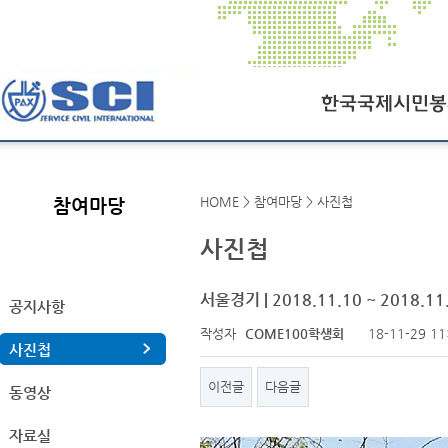
한국국제시민봉사회
HOME > 참여마당 > 사진첩
참여마당
SCI오늘
사진첩
SCI일정
연혁
서울경기 | 2018.11.10 ~ 2018.11
공지사항
작성자
COME100학생회
18-11-29 11
조직도
사진첩
찾아오시는길
이전글
다음글
동영상
자료실