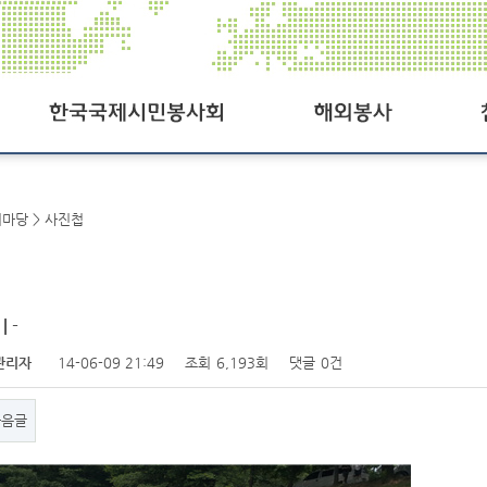
한국국제시민봉사회
해외봉사공지
공지사
여마당 > 사진첩
SCI오늘
사진첩
SCI일정
동영상
연혁
자료실
 -
관리자
14-06-09 21:49
조회
6,193회
댓글
0건
조직도
Q&A
찾아오시는길
후원참
다음글
패밀리