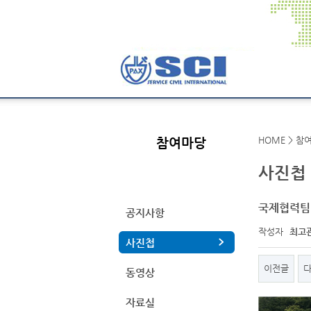
HOME > 참
참여마당
사진첩
국제협력팀 |
공지사항
작성자
최고
사진첩
이전글
동영상
자료실