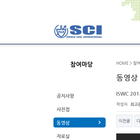
HOME > 참
참여마당
동영상
ISWC 2014
공지사항
페이지 정보
작성자
최고
사진첩
이전글
동영상
자료실