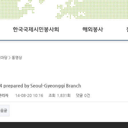
한국국제시민봉사회
해외봉사공지
공지사
여마당 > 동영상
SCI오늘
사진첩
SCI일정
동영상
연혁
자료실
 prepared by Seoul-Gyeonggi Branch
관리자
14-08-20 10:16
조회
1,831회
댓글
0건
조직도
Q&A
찾아오시는길
후원참
다음글
패밀리